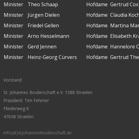
Minister
Theo Schaap
Hofdame
Gertrud Cox
Minister
Jürgen Dielen
Hofdame
Claudia Koc
Minister
Friedel Gellen
Hofdame
Martina Man
Minister
Arno Hesselmann
Hofdame
Elisabeth Kr
Minister
Gerd Jennen
Hofdame
Hannelore C
Minister
Heinz-Georg Cürvers
Hofdame
Gertrud Th
Vorstand:
St. Johannes Bruderschaft e.V. 1588 Straelen
Präsident: Tim Fehmer
Fliederweg 6
47638 Straelen
info(at)stjohannesbruderschaft.de