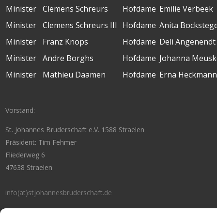
Minister
Clemens Schreurs
Hofdame
Emilie Verbeek
Minister
Clemens Schreurs III
Hofdame
Anita Bocksteg
Minister
Franz Knops
Hofdame
Deli Angenendt
Minister
Andre Borghs
Hofdame
Johanna Meusk
Minister
Mathieu Daamen
Hofdame
Erna Heckmann
Vorstand:
St. Johannes Bruderschaft e.V. 1588 Straelen
Präsident: Tim Fehmer
Fliederweg 6
47638 Straelen
info(at)stjohannesbruderschaft.de